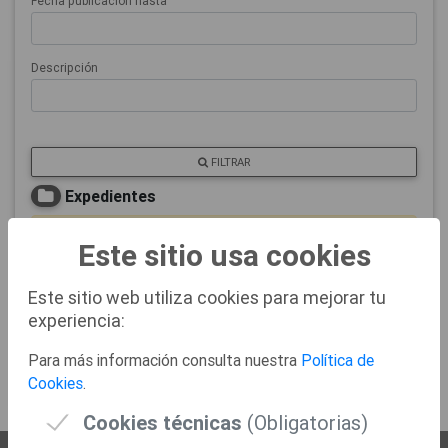
Fecha publicación hasta
Descripción
FILTRAR
Expedientes
No se han encontrado expedientes.
Este sitio usa cookies
Este sitio web utiliza cookies para mejorar tu
Documentos
experiencia:
No se han encontrado documentos.
Para más información consulta nuestra
Política de
Cookies
.
Cookies técnicas
(Obligatorias)