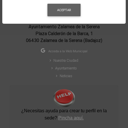
ACEPTAR
Ayuntamiento Zalamea de la Serena
Plaza Calderón de la Barca, 1
06430 Zalamea de la Serena (Badajoz)
Acceda a la Web Municipal
Nuestra Ciudad
Ayuntamiento
Noticias
¿Necesitas ayuda para crear tu perfil en la
sede
?
Pincha aquí.