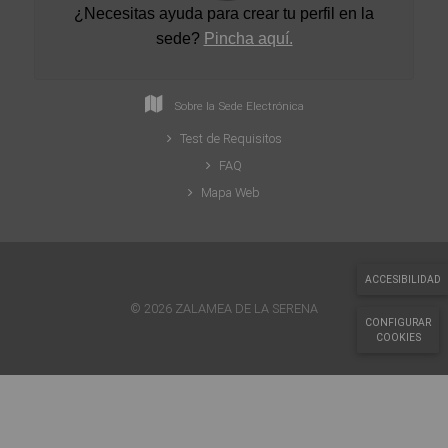
¿Necesitas ayuda para crear tu perfil en la
sede
?
Pincha aquí.
Sobre la Sede Electrónica
Test de Requisitos
FAQ
Mapa Web
ACCESIBILIDAD
© 2026 ZALAMEA DE LA SERENA
CONFIGURAR
COOKIES